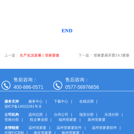
END
上一篇：
生产实况直播丨管家婆微
下一篇：
管家婆易开票3.6.3更新
订货V2.6发版公告
说明
售前咨询：
售后咨询：
400-886-0571
0577-56976656
服务支持
服务中心
下载中心
在线试用
浙ICP备14022291号-8
公司机构
温州总部
台州公司
瑞安分部
乐清分部
苍南分部
鞋企事业部
福州管家婆
泉州管家婆
友情链接
温州管家婆
温州管家婆软件
温州管家婆软件
任我行CRM
南京管家婆
扬州管家婆