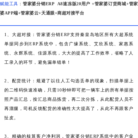
赋能工具
：
管家婆分销ERP A8速冻版20用户 +管家婆订货商城+管家
婆APP端+管家婆云+天通眼+商超对接平台
1、大超对接：管家婆分销ERP支持秦皇岛地区所有大超系统
单据同步到ERP系统中，包含广缘系统、艾欣系统、家惠系
统、永辉系统、佳源系统，大大的提高了工作效率，省略了人
工录入的环节，避免漏单错单！
2、配货统计：规避了以往人工勾选丢单的现象，扫描单据上
的二维码快速准确，只需10秒钟即可把一辆车上的所有单据按
照产品汇总，按汇总商品拣货，再二次分拣，从此配货人员不
再溜腿，司机反馈配货的准确性大大提高了，从此不再跟客户
扯皮。
3、精确的核算客户净利润，管家婆分销ERP系统中的客户业